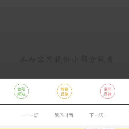
收藏
報錯
展開
網站
反饋
目錄
« 上一話
返回封面
下一話 »