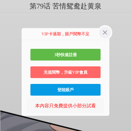
第79话 苦情鸳鸯赴黄泉
VIP卡過期，賬戶閱幣不足
3秒快速註冊
充值閱幣，升級VIP會員
登陸賬戶
本內容只免費提供小部分試看