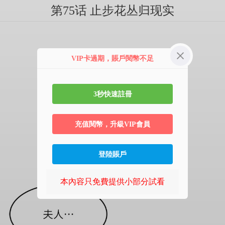
第75话 止步花丛归现实
VIP卡過期，賬戶閱幣不足
3秒快速註冊
充值閱幣，升級VIP會員
登陸賬戶
本內容只免費提供小部分試看