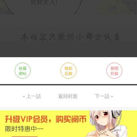
收藏
報錯
展開
網站
反饋
目錄
« 上一話
返回封面
下一話 »