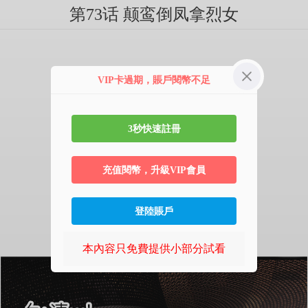
第73话 颠鸾倒凤拿烈女
VIP卡過期，賬戶閱幣不足
3秒快速註冊
充值閱幣，升級VIP會員
登陸賬戶
本內容只免費提供小部分試看