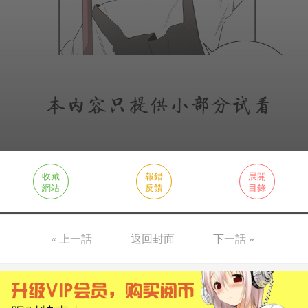
收藏
報錯
展開
網站
反饋
目錄
« 上一話
返回封面
下一話 »