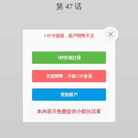
第 47 话
VIP卡過期，賬戶閱幣不足
3秒快速註冊
充值閱幣，升級VIP會員
登陸賬戶
本內容只免費提供小部分試看