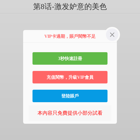
第8话-激发妒意的美色
VIP卡過期，賬戶閱幣不足
3秒快速註冊
充值閱幣，升級VIP會員
登陸賬戶
本內容只免費提供小部分試看