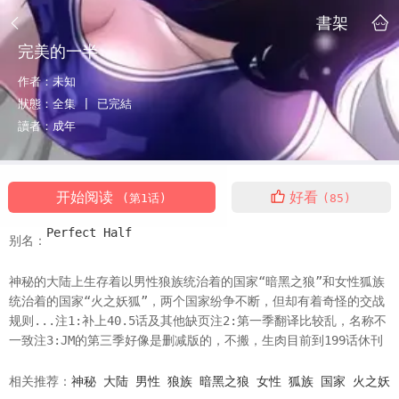
書架
完美的一半
作者：
未知
狀態：
全集 |
已完結
讀者：
成年
开始阅读
好看
(第1话)
(85)
Perfect Half
别名：
神秘的大陆上生存着以男性狼族统治着的国家“暗黑之狼”和女性狐族
统治着的国家“火之妖狐”，两个国家纷争不断，但却有着奇怪的交战
规则...注1:补上40.5话及其他缺页注2:第一季翻译比较乱，名称不
一致注3:JM的第三季好像是删减版的，不搬，生肉目前到199话休刊
相关推荐：
神秘
大陆
男性
狼族
暗黑之狼
女性
狐族
国家
火之妖