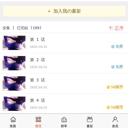
狐
纷争
交战规则
+ 加入我の書架
正序
全集 | 已完結 (199)
第 1 话
免费
2025/10/31
第 2 话
免费
2025/10/31
第 3 话
58阅币
2025/10/31
第 4 话
58阅币
2025/10/31
第 5 话
推薦
發現
榜單
書架
會員
58阅币
2025/10/31