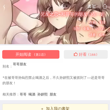
書架
兄友之恋~和哥哥的朋友们在一起
作者：
未知
狀態：
全集 |
已完結
讀者：
成年
开始阅读
好看
(第1话)
(166)
哥哥朋友
别名：
*在被哥哥孙灿烈禁止喝酒之后，不久孙妍熙又被抓到了——还是哥哥
的朋友！
相关推荐：
哥哥
喝酒
孙妍熙
朋友
+ 加入我の書架