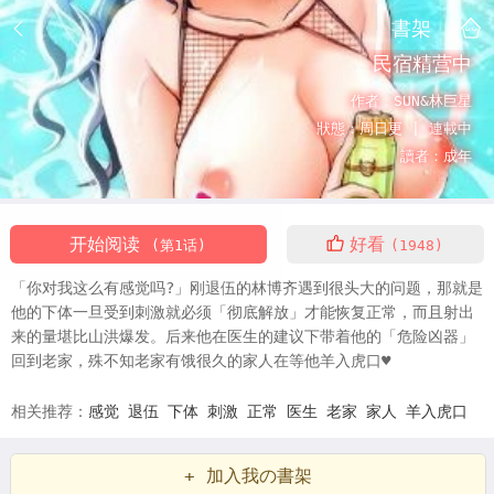
書架
民宿精营中
作者：
SUN&林巨星
狀態：
周日更 |
連載中
讀者：
成年
开始阅读
好看
(第1话)
(1948)
「你对我这么有感觉吗?」刚退伍的林博齐遇到很头大的问题，那就是
他的下体一旦受到刺激就必须「彻底解放」才能恢复正常，而且射出
来的量堪比山洪爆发。后来他在医生的建议下带着他的「危险凶器」
回到老家，殊不知老家有饿很久的家人在等他羊入虎口♥
相关推荐：
感觉
退伍
下体
刺激
正常
医生
老家
家人
羊入虎口
+ 加入我の書架