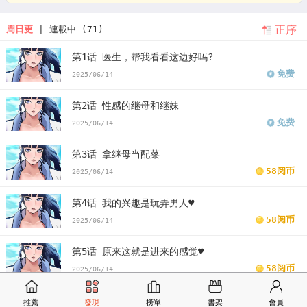
正序
周日更
| 連載中 (71)
第1话 医生，帮我看看这边好吗?
免费
2025/06/14
第2话 性感的继母和继妹
免费
2025/06/14
第3话 拿继母当配菜
58阅币
2025/06/14
第4话 我的兴趣是玩弄男人♥
58阅币
2025/06/14
第5话 原来这就是进来的感觉♥
58阅币
2025/06/14
第6话 好想吃博齐的精液…
推薦
發現
榜單
書架
會員