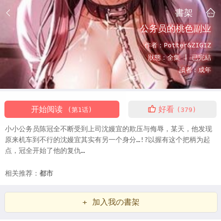
書架
公务员的桃色副业
作者：
Potter&ZIGIZ
狀態：
全集 |
已完結
讀者：
成年
开始阅读
好看
(第1话)
(379)
小小公务员陈冠全不断受到上司沈嫚宜的欺压与侮辱，某天，他发现
原来机车到不行的沈嫚宜其实有另一个身分…!?以握有这个把柄为起
点，冠全开始了他的复仇…
相关推荐：
都市
+ 加入我の書架