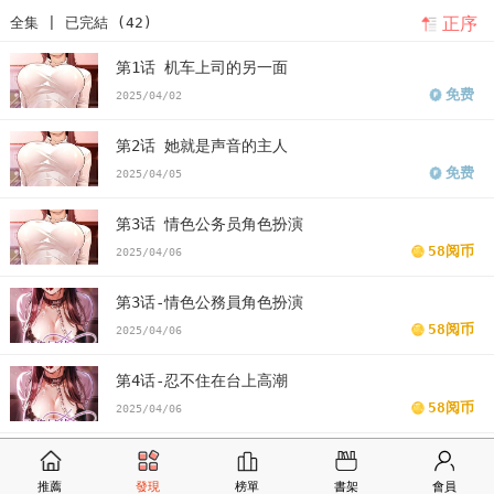
正序
全集 | 已完結 (42)
第1话 机车上司的另一面
免费
2025/04/02
第2话 她就是声音的主人
免费
2025/04/05
第3话 情色公务员角色扮演
58阅币
2025/04/06
第3话-情色公務員角色扮演
58阅币
2025/04/06
第4话-忍不住在台上高潮
58阅币
2025/04/06
第5话-拿妳的身體來換
58阅币
推薦
發現
榜單
書架
會員
2025/04/06