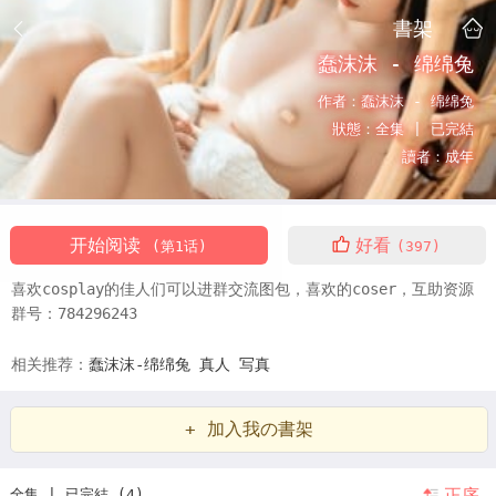
書架
蠢沫沫 - 绵绵兔
作者：
蠢沫沫 - 绵绵兔
狀態：
全集 |
已完結
讀者：
成年
开始阅读
好看
(第1话)
(397)
喜欢cosplay的佳人们可以进群交流图包，喜欢的coser，互助资源
群号：784296243
相关推荐：
蠢沫沫-绵绵兔
真人
写真
+ 加入我の書架
正序
全集 | 已完結 (4)